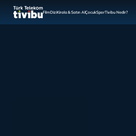
Film
Dizi
Kirala & Satın Al
Çocuk
Spor
Tivibu Nedir?