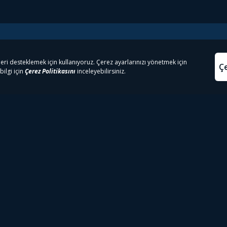
e Çıkanlar
Yasa
kesten Önce İzle | Dizi
Beacon 23 İzle
Aydınl
lı TV
Bullet Train İzle
Kullanı
m İzle
Spor İçerikleri
Çerez P
 Rookie İzle
Tivibu Spor Canlı İzle
Çerez A
 Walking Dead İzle
TRT1 Canlı İzle
ter İzle