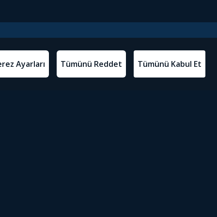
l Metinler
Tivibu’yu İndir
atma Metni
m Koşulları
Sosyal Medyada Tivibu
olitikası
yarları
Erişilebilirlik