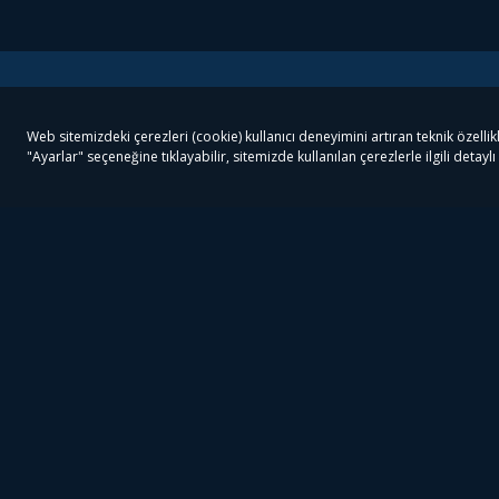
Tivibu
Tivibu Paketler
Ön
Tivibu Android TV
Tivibu GO Süper Paket
Her
Tivibu Nedir?
Tivibu GO Sinema Paketi
Can
Tivibu Kampanyaları
Tivibu Ev Süper Paket
Fil
Bize Ulaşın
Tivibu Ev Sinema Paketi
The
Destek
Tivibu Uydu Süper Paket
The
Ticari Tivibu
Tivibu Uydu Aile Paketi
Dex