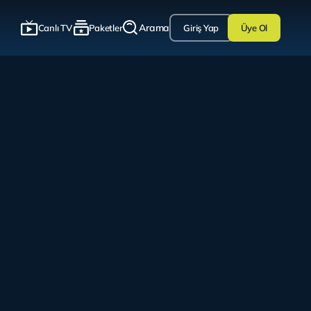
Arama
Canlı TV
Paketler
Giriş Yap
Üye Ol