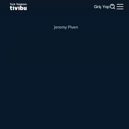
Giriş Yap
Jeremy Piven