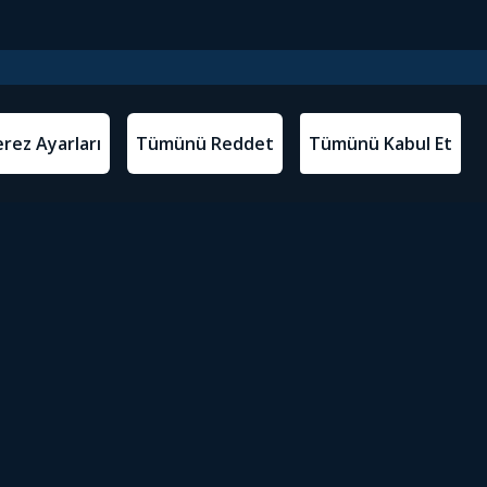
l Metinler
Tivibu’yu İndir
atma Metni
m Koşulları
Sosyal Medyada Tivibu
olitikası
yarları
Erişilebilirlik