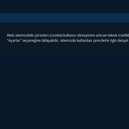
Tivibu
Tivibu Paketler
Ön
Tivibu Android TV
Tivibu GO Süper Paket
Her
Tivibu Nedir?
Tivibu GO Sinema Paketi
Can
Tivibu Kampanyaları
Tivibu Ev Süper Paket
Fil
Bize Ulaşın
Tivibu Ev Sinema Paketi
The
Destek
Tivibu Uydu Süper Paket
The
Ticari Tivibu
Tivibu Uydu Aile Paketi
Dex