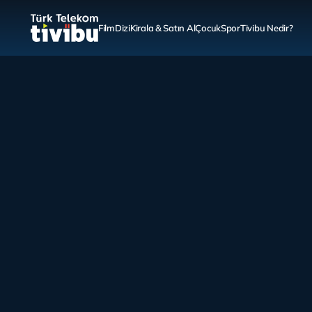
Film
Dizi
Kirala & Satın Al
Çocuk
Spor
Tivibu Nedir?