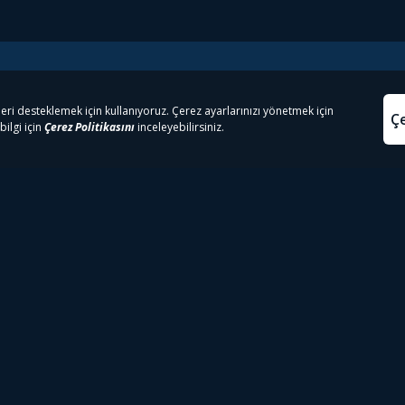
e Çıkanlar
Yasa
kesten Önce İzle | Dizi
Beacon 23 İzle
Aydınl
lı TV
Bullet Train İzle
Kullanı
m İzle
Spor İçerikleri
Çerez P
 Rookie İzle
Tivibu Spor Canlı İzle
Çerez A
 Walking Dead İzle
TRT1 Canlı İzle
ter İzle