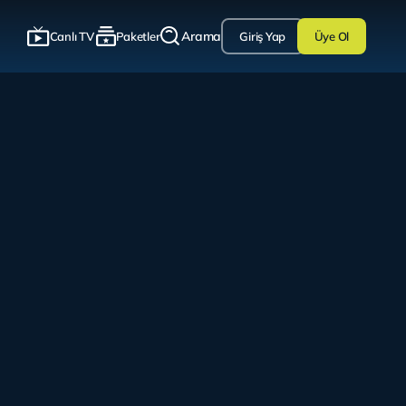
Arama
Canlı TV
Paketler
Giriş Yap
Üye Ol