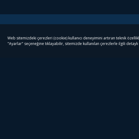
Tivibu
Tivibu Paketler
Ön
Tivibu Android TV
Tivibu GO Süper Paket
Her
Tivibu Nedir?
Tivibu GO Sinema Paketi
Can
Tivibu Kampanyaları
Tivibu Ev Süper Paket
Fil
Bize Ulaşın
Tivibu Ev Sinema Paketi
The
Destek
Tivibu Uydu Süper Paket
The
Ticari Tivibu
Tivibu Uydu Aile Paketi
Dex