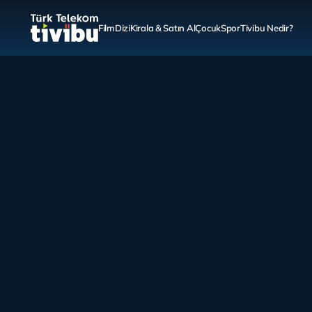
Film
Dizi
Kirala & Satın Al
Çocuk
Spor
Tivibu Nedir?