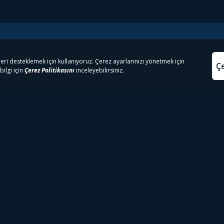
e Çıkanlar
Yasa
kesten Önce İzle | Dizi
Beacon 23 İzle
Aydınl
lı TV
Bullet Train İzle
Kullanı
m İzle
Spor İçerikleri
Çerez P
 Rookie İzle
Tivibu Spor Canlı İzle
Çerez A
 Walking Dead İzle
TRT1 Canlı İzle
ter İzle