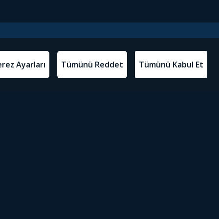
l Metinler
Tivibu’yu İndir
atma Metni
m Koşulları
Sosyal Medyada Tivibu
olitikası
yarları
Erişilebilirlik