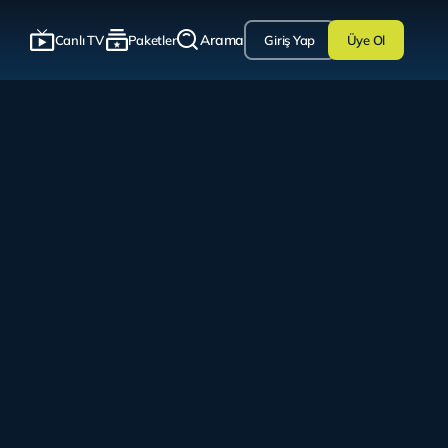
Arama
Canlı TV
Paketler
Giriş Yap
Üye Ol