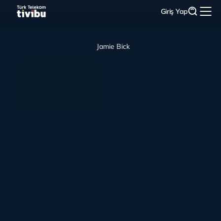
Giriş Yap
Jamie Bick