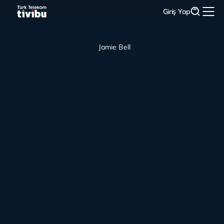
Giriş Yap
Jamie Bell