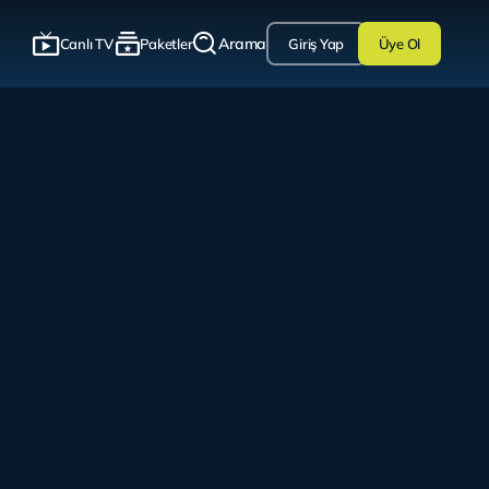
Arama
Canlı TV
Paketler
Giriş Yap
Üye Ol