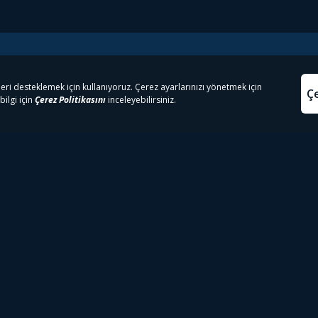
e Çıkanlar
Yasa
kesten Önce İzle | Dizi
Beacon 23 İzle
Aydınl
lı TV
Bullet Train İzle
Kullanı
m İzle
Spor İçerikleri
Çerez P
 Rookie İzle
Tivibu Spor Canlı İzle
Çerez A
 Walking Dead İzle
TRT1 Canlı İzle
ter İzle