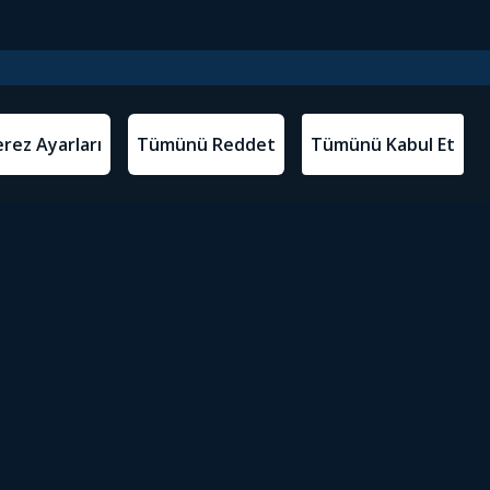
l Metinler
Tivibu’yu İndir
atma Metni
m Koşulları
Sosyal Medyada Tivibu
olitikası
yarları
Erişilebilirlik