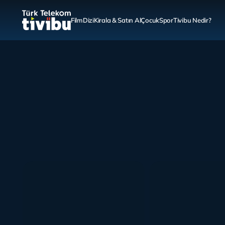
Film
Dizi
Kirala & Satın Al
Çocuk
Spor
Tivibu Nedir?