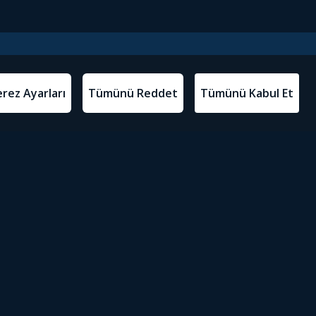
l Metinler
Tivibu’yu İndir
atma Metni
m Koşulları
Sosyal Medyada Tivibu
olitikası
yarları
Erişilebilirlik