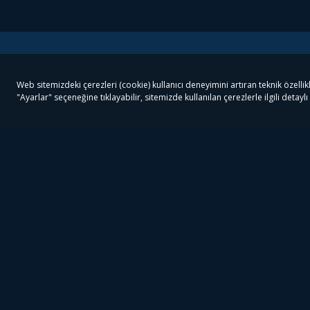
Tivibu
Tivibu Paketler
Ön
Tivibu Android TV
Tivibu GO Süper Paket
Her
Tivibu Nedir?
Tivibu GO Sinema Paketi
Can
Tivibu Kampanyaları
Tivibu Ev Süper Paket
Fil
Bize Ulaşın
Tivibu Ev Sinema Paketi
The
Destek
Tivibu Uydu Süper Paket
The
Ticari Tivibu
Tivibu Uydu Aile Paketi
Dex