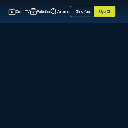
Arama
Canlı TV
Paketler
Giriş Yap
Üye Ol