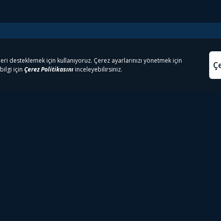
e Çıkanlar
Yasa
kesten Önce İzle | Dizi
Beacon 23 İzle
Aydınl
lı TV
Bullet Train İzle
Kullanı
m İzle
Spor İçerikleri
Çerez P
 Rookie İzle
Tivibu Spor Canlı İzle
Çerez A
 Walking Dead İzle
TRT1 Canlı İzle
ter İzle