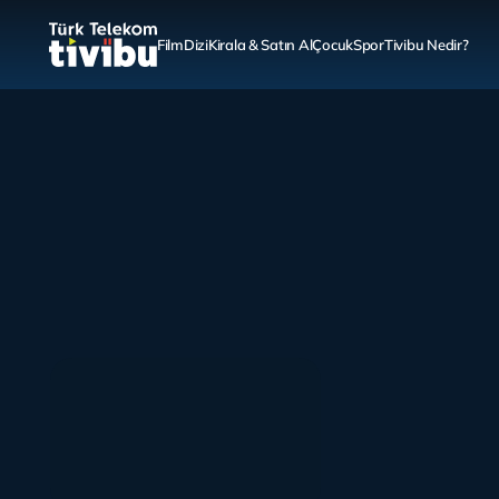
Film
Dizi
Kirala & Satın Al
Çocuk
Spor
Tivibu Nedir?