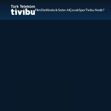
Film
Dizi
Kirala & Satın Al
Çocuk
Spor
Tivibu Nedir?