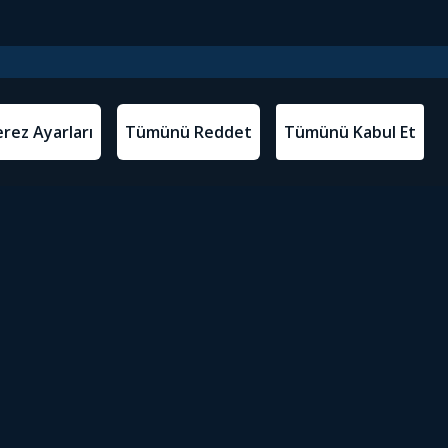
l Metinler
Tivibu’yu İndir
atma Metni
m Koşulları
Sosyal Medyada Tivibu
olitikası
yarları
Erişilebilirlik