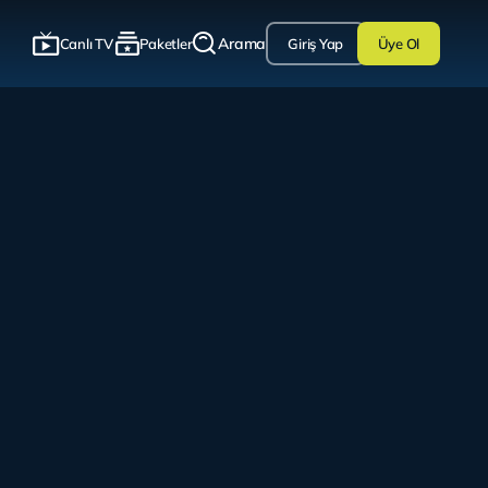
Arama
Canlı TV
Paketler
Giriş Yap
Üye Ol