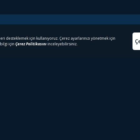
e Çıkanlar
Yasa
kesten Önce İzle | Dizi
Beacon 23 İzle
Aydınl
lı TV
Bullet Train İzle
Kullanı
m İzle
Spor İçerikleri
Çerez P
 Rookie İzle
Tivibu Spor Canlı İzle
Çerez A
 Walking Dead İzle
TRT1 Canlı İzle
ter İzle