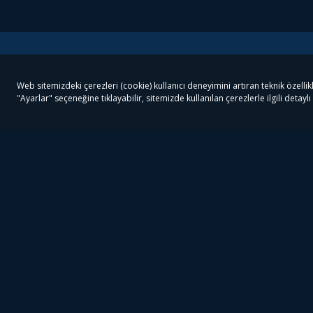
Tivibu
Tivibu Paketler
Ön
Tivibu Android TV
Tivibu GO Süper Paket
Her
Tivibu Nedir?
Tivibu GO Sinema Paketi
Can
Tivibu Kampanyaları
Tivibu Ev Süper Paket
Fil
Bize Ulaşın
Tivibu Ev Sinema Paketi
The
Destek
Tivibu Uydu Süper Paket
The
Ticari Tivibu
Tivibu Uydu Aile Paketi
Dex