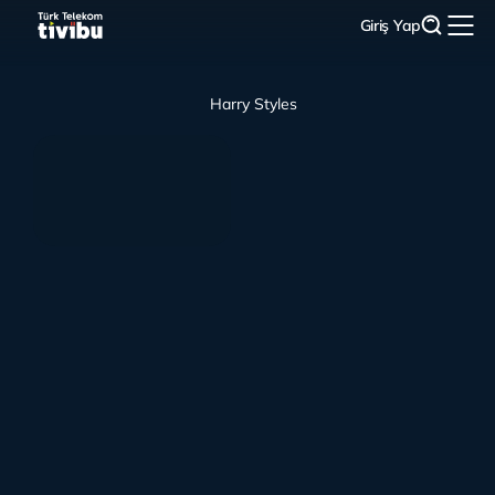
Giriş Yap
Harry Styles