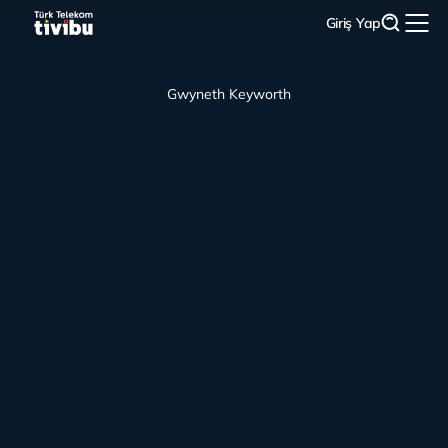
Giriş Yap
Gwyneth Keyworth