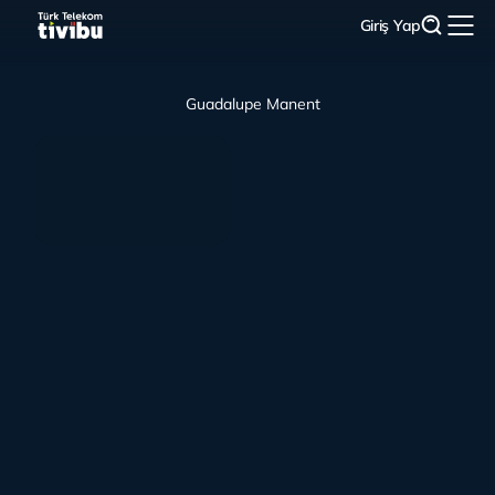
Giriş Yap
Guadalupe Manent