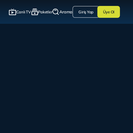
Arama
Canlı TV
Paketler
Giriş Yap
Üye Ol