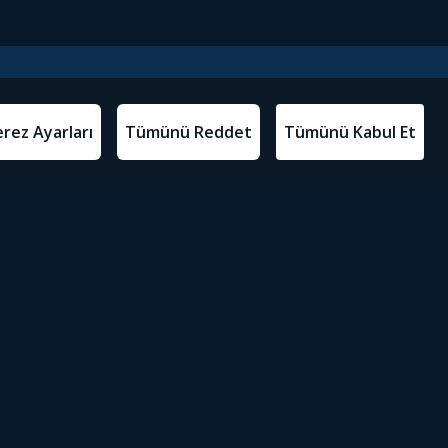
l Metinler
Tivibu’yu İndir
atma Metni
m Koşulları
Sosyal Medyada Tivibu
olitikası
yarları
Erişilebilirlik