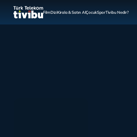
Film
Dizi
Kirala & Satın Al
Çocuk
Spor
Tivibu Nedir?