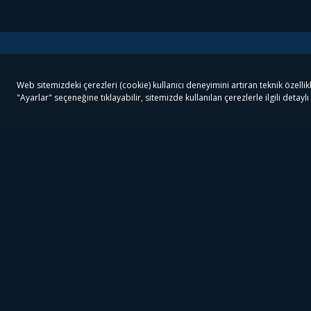
Tivibu
Tivibu Paketler
Ön
Tivibu Android TV
Tivibu GO Süper Paket
Her
Tivibu Nedir?
Tivibu GO Sinema Paketi
Can
Tivibu Kampanyaları
Tivibu Ev Süper Paket
Fil
Bize Ulaşın
Tivibu Ev Sinema Paketi
The
Destek
Tivibu Uydu Süper Paket
The
Ticari Tivibu
Tivibu Uydu Aile Paketi
Dex