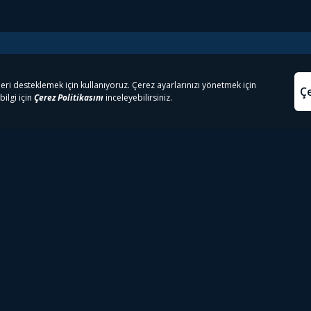
e Çıkanlar
Yasa
kesten Önce İzle | Dizi
Beacon 23 İzle
Aydınl
lı TV
Bullet Train İzle
Kullanı
m İzle
Spor İçerikleri
Çerez P
 Rookie İzle
Tivibu Spor Canlı İzle
Çerez A
 Walking Dead İzle
TRT1 Canlı İzle
ter İzle