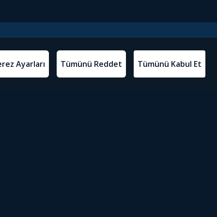
l Metinler
Tivibu’yu İndir
atma Metni
m Koşulları
Sosyal Medyada Tivibu
olitikası
yarları
Erişilebilirlik