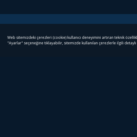
Tivibu
Tivibu Paketler
Ön
Tivibu Android TV
Tivibu GO Süper Paket
Her
Tivibu Nedir?
Tivibu GO Sinema Paketi
Can
Tivibu Kampanyaları
Tivibu Ev Süper Paket
Fil
Bize Ulaşın
Tivibu Ev Sinema Paketi
The
Destek
Tivibu Uydu Süper Paket
The
Ticari Tivibu
Tivibu Uydu Aile Paketi
Dex