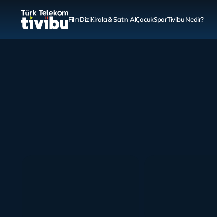
Film
Dizi
Kirala & Satın Al
Çocuk
Spor
Tivibu Nedir?