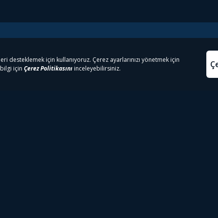
e Çıkanlar
Yasa
kesten Önce İzle | Dizi
Beacon 23 İzle
Aydınl
lı TV
Bullet Train İzle
Kullanı
m İzle
Spor İçerikleri
Çerez P
 Rookie İzle
Tivibu Spor Canlı İzle
Çerez A
 Walking Dead İzle
TRT1 Canlı İzle
ter İzle