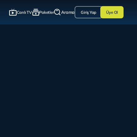
Arama
Canlı TV
Paketler
Giriş Yap
Üye Ol