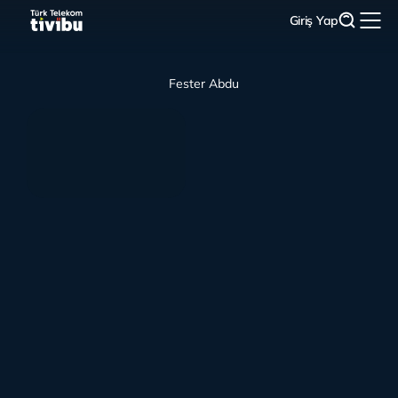
Giriş Yap
Fester Abdu