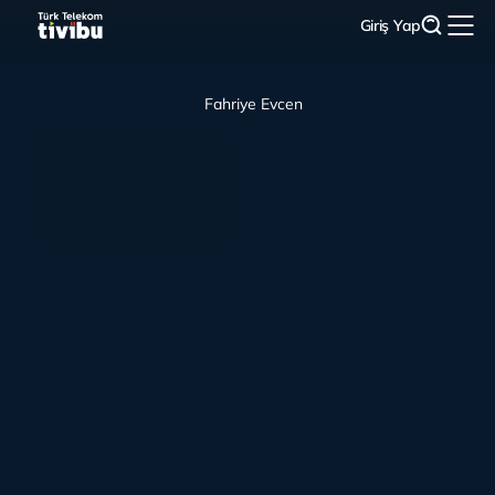
Giriş Yap
Fahriye Evcen