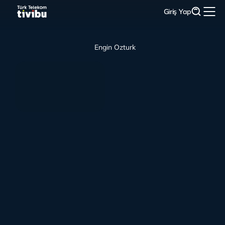
Giriş Yap
Engin Ozturk