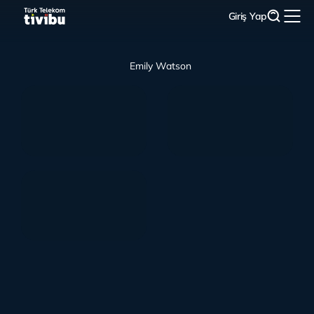
Giriş Yap
Emily Watson