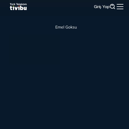
Giriş Yap
Emel Goksu