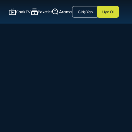
Arama
Canlı TV
Paketler
Giriş Yap
Üye Ol