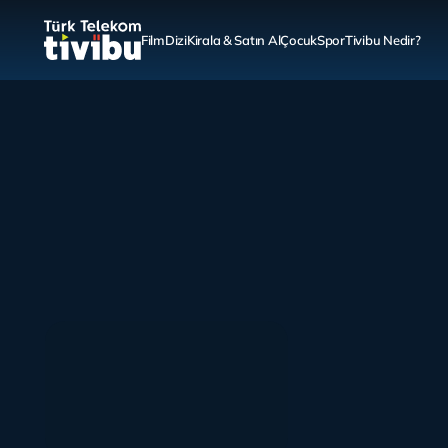
Film
Dizi
Kirala & Satın Al
Çocuk
Spor
Tivibu Nedir?