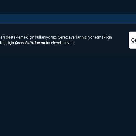
e Çıkanlar
Yasa
kesten Önce İzle | Dizi
Beacon 23 İzle
Aydınl
lı TV
Bullet Train İzle
Kullanı
m İzle
Spor İçerikleri
Çerez P
 Rookie İzle
Tivibu Spor Canlı İzle
Çerez A
 Walking Dead İzle
TRT1 Canlı İzle
ter İzle