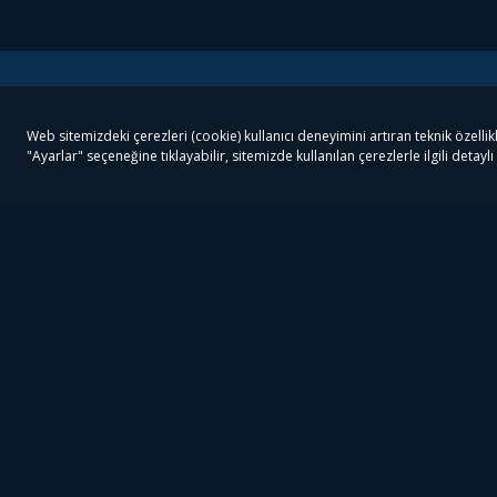
Tivibu
Tivibu Paketler
Ön
Tivibu Android TV
Tivibu GO Süper Paket
Her
Tivibu Nedir?
Tivibu GO Sinema Paketi
Can
Tivibu Kampanyaları
Tivibu Ev Süper Paket
Fil
Bize Ulaşın
Tivibu Ev Sinema Paketi
The
Destek
Tivibu Uydu Süper Paket
The
Ticari Tivibu
Tivibu Uydu Aile Paketi
Dex