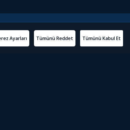
l Metinler
Tivibu’yu İndir
atma Metni
m Koşulları
Sosyal Medyada Tivibu
olitikası
yarları
Erişilebilirlik