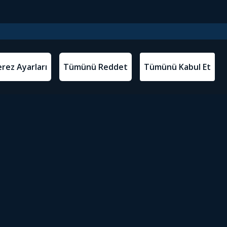
l Metinler
Tivibu’yu İndir
atma Metni
m Koşulları
Sosyal Medyada Tivibu
olitikası
yarları
Erişilebilirlik