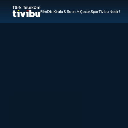
Film
Dizi
Kirala & Satın Al
Çocuk
Spor
Tivibu Nedir?