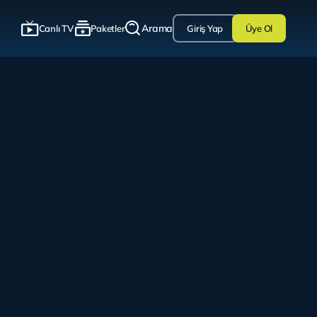
Arama
Canlı TV
Paketler
Giriş Yap
Üye Ol