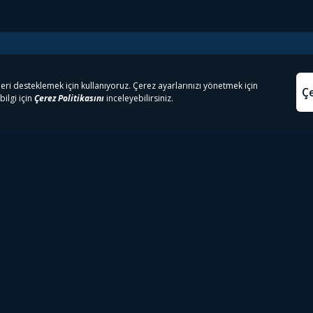
e Çıkanlar
Yasa
kesten Önce İzle | Dizi
Beacon 23 İzle
Aydınl
lı TV
Bullet Train İzle
Kullanı
m İzle
Spor İçerikleri
Çerez P
 Rookie İzle
Tivibu Spor Canlı İzle
Çerez A
 Walking Dead İzle
TRT1 Canlı İzle
ter İzle