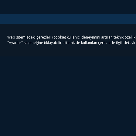
Tivibu
Tivibu Paketler
Ön
Tivibu Android TV
Tivibu GO Süper Paket
Her
Tivibu Nedir?
Tivibu GO Sinema Paketi
Can
Tivibu Kampanyaları
Tivibu Ev Süper Paket
Fil
Bize Ulaşın
Tivibu Ev Sinema Paketi
The
Destek
Tivibu Uydu Süper Paket
The
Ticari Tivibu
Tivibu Uydu Aile Paketi
Dex