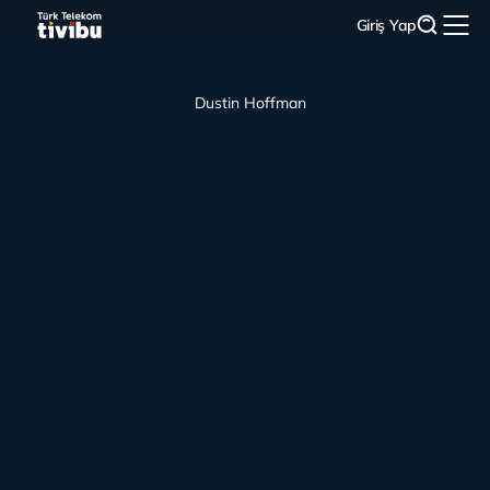
Giriş Yap
Dustin Hoffman