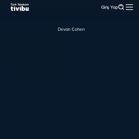
Giriş Yap
Devan Cohen