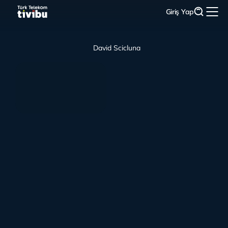
Giriş Yap
David Scicluna