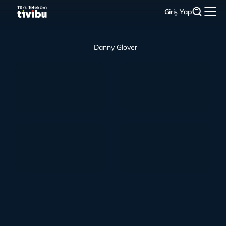
Giriş Yap
Danny Glover