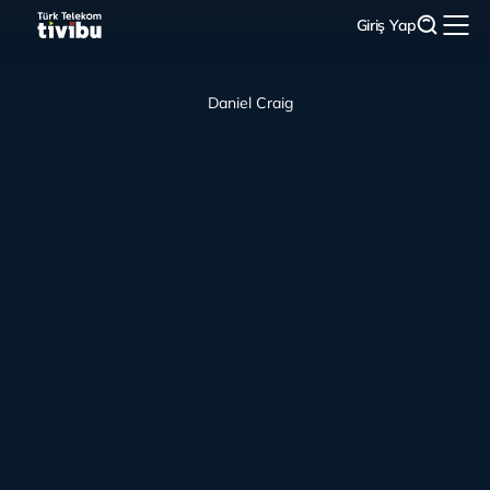
Giriş Yap
Daniel Craig