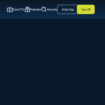
Arama
Canlı TV
Paketler
Giriş Yap
Üye Ol