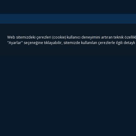
Tivibu
Tivibu Paketler
Ön
Tivibu Android TV
Tivibu GO Süper Paket
Her
Tivibu Nedir?
Tivibu GO Sinema Paketi
Can
Tivibu Kampanyaları
Tivibu Ev Süper Paket
Fil
Bize Ulaşın
Tivibu Ev Sinema Paketi
The
Destek
Tivibu Uydu Süper Paket
The
Ticari Tivibu
Tivibu Uydu Aile Paketi
Dex