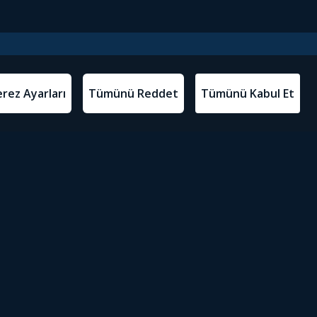
l Metinler
Tivibu’yu İndir
atma Metni
m Koşulları
Sosyal Medyada Tivibu
olitikası
yarları
Erişilebilirlik