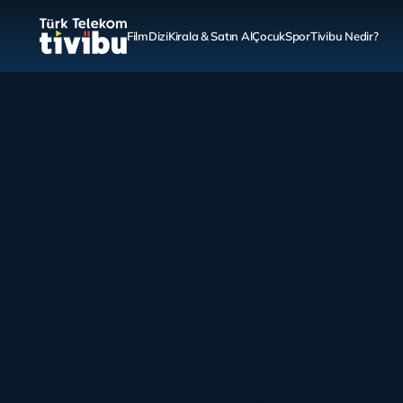
Film
Dizi
Kirala & Satın Al
Çocuk
Spor
Tivibu Nedir?