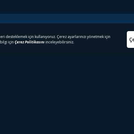
e Çıkanlar
Yasa
kesten Önce İzle | Dizi
Beacon 23 İzle
Aydınl
lı TV
Bullet Train İzle
Kullanı
m İzle
Spor İçerikleri
Çerez P
 Rookie İzle
Tivibu Spor Canlı İzle
Çerez A
 Walking Dead İzle
TRT1 Canlı İzle
ter İzle