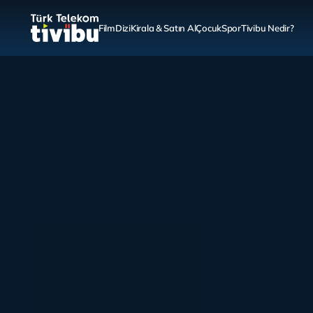
Film
Dizi
Kirala & Satın Al
Çocuk
Spor
Tivibu Nedir?