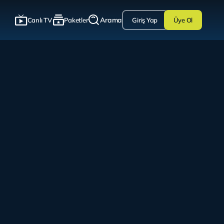
Arama
Canlı TV
Paketler
Giriş Yap
Üye Ol