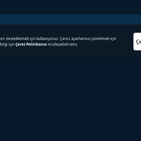
e Çıkanlar
Yasa
kesten Önce İzle | Dizi
Beacon 23 İzle
Aydınl
lı TV
Bullet Train İzle
Kullanı
m İzle
Spor İçerikleri
Çerez P
 Rookie İzle
Tivibu Spor Canlı İzle
Çerez A
 Walking Dead İzle
TRT1 Canlı İzle
ter İzle