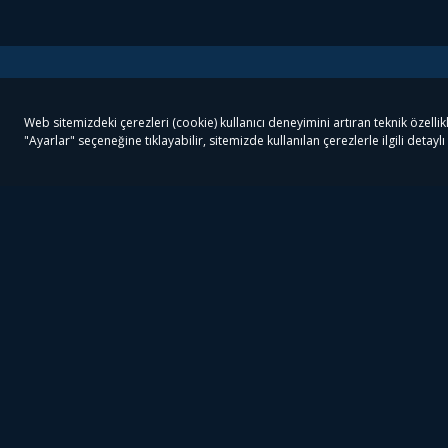
Tivibu
Tivibu Paketler
Ön
Tivibu Android TV
Tivibu GO Süper Paket
Her
Tivibu Nedir?
Tivibu GO Sinema Paketi
Can
Tivibu Kampanyaları
Tivibu Ev Süper Paket
Fil
Bize Ulaşın
Tivibu Ev Sinema Paketi
The
Destek
Tivibu Uydu Süper Paket
The
Ticari Tivibu
Tivibu Uydu Aile Paketi
Dex