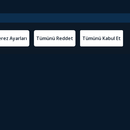
l Metinler
Tivibu’yu İndir
atma Metni
m Koşulları
Sosyal Medyada Tivibu
olitikası
yarları
Erişilebilirlik