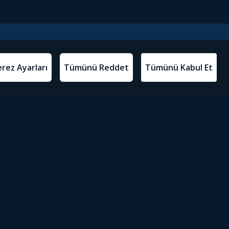
l Metinler
Tivibu’yu İndir
atma Metni
m Koşulları
Sosyal Medyada Tivibu
olitikası
yarları
Erişilebilirlik