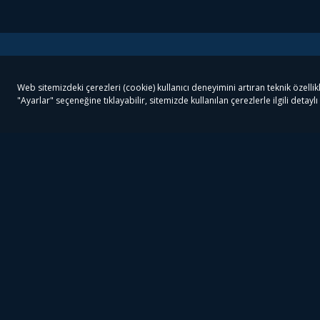
Tivibu
Tivibu Paketler
Ön
Tivibu Android TV
Tivibu GO Süper Paket
Her
Tivibu Nedir?
Tivibu GO Sinema Paketi
Can
Tivibu Kampanyaları
Tivibu Ev Süper Paket
Fil
Bize Ulaşın
Tivibu Ev Sinema Paketi
The
Destek
Tivibu Uydu Süper Paket
The
Ticari Tivibu
Tivibu Uydu Aile Paketi
Dex