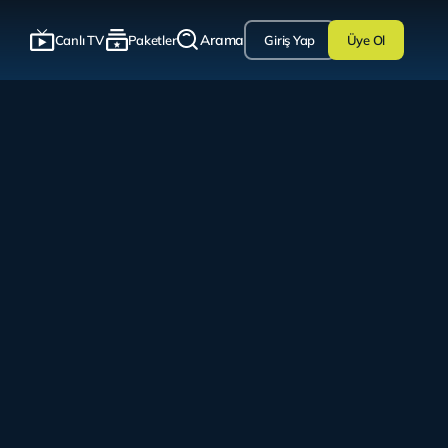
Arama
Canlı TV
Paketler
Giriş Yap
Üye Ol