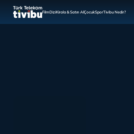
Film
Dizi
Kirala & Satın Al
Çocuk
Spor
Tivibu Nedir?