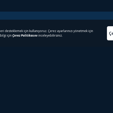
e Çıkanlar
Yasa
kesten Önce İzle | Dizi
Beacon 23 İzle
Aydınl
lı TV
Bullet Train İzle
Kullanı
m İzle
Spor İçerikleri
Çerez P
 Rookie İzle
Tivibu Spor Canlı İzle
Çerez A
 Walking Dead İzle
TRT1 Canlı İzle
ter İzle