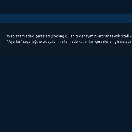
Tivibu
Tivibu Paketler
Ön
Tivibu Android TV
Tivibu GO Süper Paket
Her
Tivibu Nedir?
Tivibu GO Sinema Paketi
Can
Tivibu Kampanyaları
Tivibu Ev Süper Paket
Fil
Bize Ulaşın
Tivibu Ev Sinema Paketi
The
Destek
Tivibu Uydu Süper Paket
The
Ticari Tivibu
Tivibu Uydu Aile Paketi
Dex