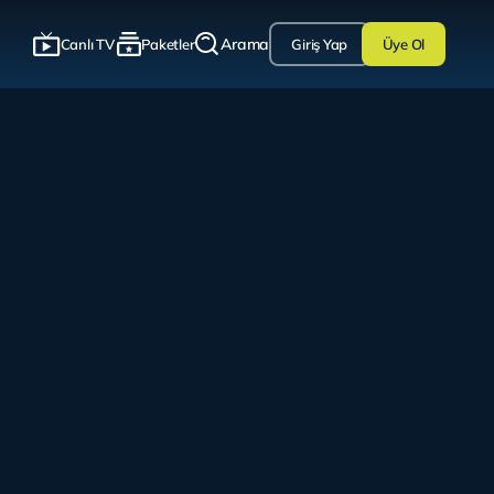
Arama
Canlı TV
Paketler
Giriş Yap
Üye Ol