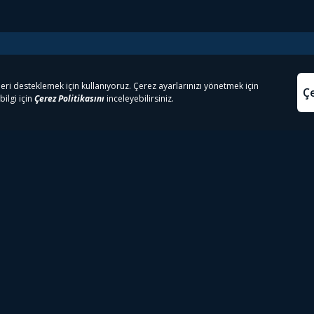
e Çıkanlar
Yasa
kesten Önce İzle | Dizi
Beacon 23 İzle
Aydınl
lı TV
Bullet Train İzle
Kullanı
m İzle
Spor İçerikleri
Çerez P
 Rookie İzle
Tivibu Spor Canlı İzle
Çerez A
 Walking Dead İzle
TRT1 Canlı İzle
ter İzle