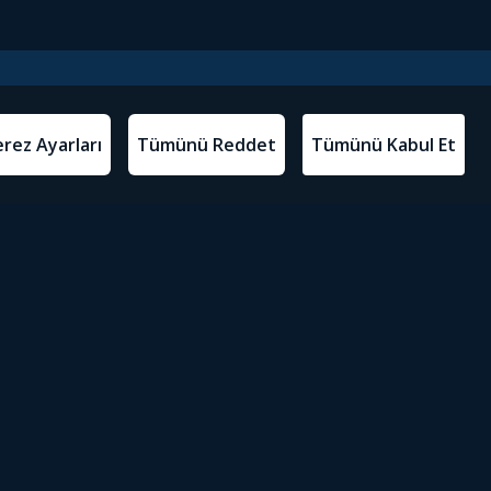
l Metinler
Tivibu’yu İndir
atma Metni
m Koşulları
Sosyal Medyada Tivibu
olitikası
yarları
Erişilebilirlik