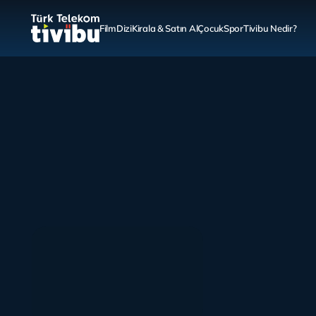
Film
Dizi
Kirala & Satın Al
Çocuk
Spor
Tivibu Nedir?