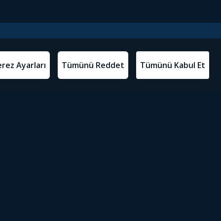
l Metinler
Tivibu’yu İndir
atma Metni
m Koşulları
Sosyal Medyada Tivibu
olitikası
yarları
Erişilebilirlik