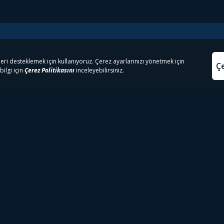
e Çıkanlar
Yasa
kesten Önce İzle | Dizi
Beacon 23 İzle
Aydınl
lı TV
Bullet Train İzle
Kullanı
m İzle
Spor İçerikleri
Çerez P
 Rookie İzle
Tivibu Spor Canlı İzle
Çerez A
 Walking Dead İzle
TRT1 Canlı İzle
ter İzle