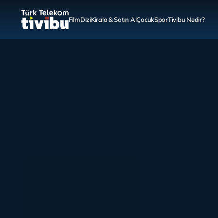
Film
Dizi
Kirala & Satın Al
Çocuk
Spor
Tivibu Nedir?