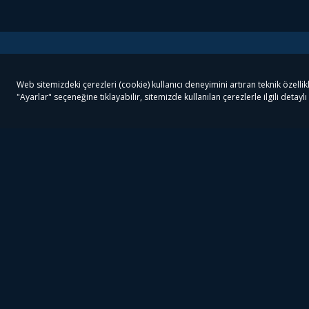
Tivibu
Tivibu Paketler
Ön
Tivibu Android TV
Tivibu GO Süper Paket
Her
Tivibu Nedir?
Tivibu GO Sinema Paketi
Can
Tivibu Kampanyaları
Tivibu Ev Süper Paket
Fil
Bize Ulaşın
Tivibu Ev Sinema Paketi
The
Destek
Tivibu Uydu Süper Paket
The
Ticari Tivibu
Tivibu Uydu Aile Paketi
Dex