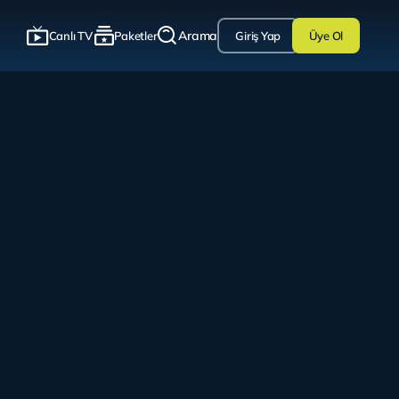
Arama
Canlı TV
Paketler
Giriş Yap
Üye Ol