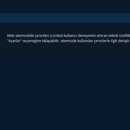
Tivibu
Tivibu Paketler
Ön
Tivibu Android TV
Tivibu GO Süper Paket
Her
Tivibu Nedir?
Tivibu GO Sinema Paketi
Can
Tivibu Kampanyaları
Tivibu Ev Süper Paket
Fil
Bize Ulaşın
Tivibu Ev Sinema Paketi
The
Destek
Tivibu Uydu Süper Paket
The
Ticari Tivibu
Tivibu Uydu Aile Paketi
Dex