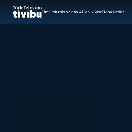
Film
Dizi
Kirala & Satın Al
Çocuk
Spor
Tivibu Nedir?