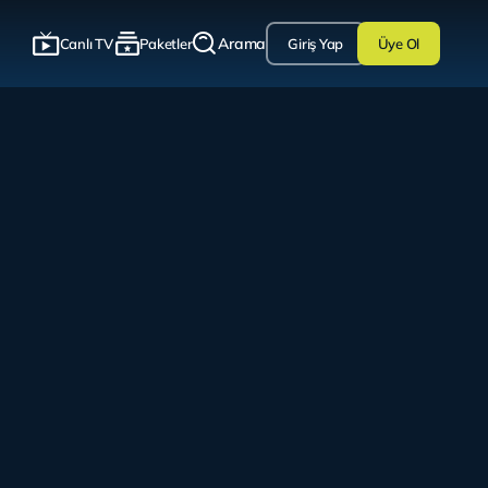
Arama
Canlı TV
Paketler
Giriş Yap
Üye Ol