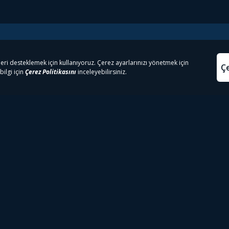
e Çıkanlar
Yasa
kesten Önce İzle | Dizi
Beacon 23 İzle
Aydınl
lı TV
Bullet Train İzle
Kullanı
m İzle
Spor İçerikleri
Çerez P
 Rookie İzle
Tivibu Spor Canlı İzle
Çerez A
 Walking Dead İzle
TRT1 Canlı İzle
ter İzle