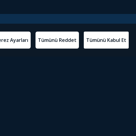
l Metinler
Tivibu’yu İndir
atma Metni
m Koşulları
Sosyal Medyada Tivibu
olitikası
yarları
Erişilebilirlik