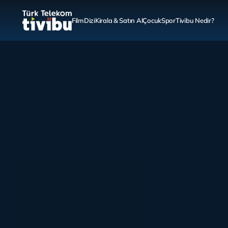
Film
Dizi
Kirala & Satın Al
Çocuk
Spor
Tivibu Nedir?