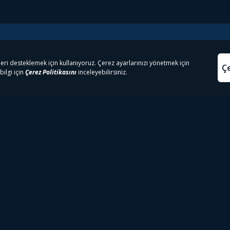
e Çıkanlar
Yasa
kesten Önce İzle | Dizi
Beacon 23 İzle
Aydınl
lı TV
Bullet Train İzle
Kullanı
m İzle
Spor İçerikleri
Çerez P
 Rookie İzle
Tivibu Spor Canlı İzle
Çerez A
 Walking Dead İzle
TRT1 Canlı İzle
ter İzle