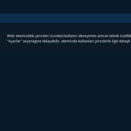
Tivibu
Tivibu Paketler
Ön
Tivibu Android TV
Tivibu GO Süper Paket
Her
Tivibu Nedir?
Tivibu GO Sinema Paketi
Can
Tivibu Kampanyaları
Tivibu Ev Süper Paket
Fil
Bize Ulaşın
Tivibu Ev Sinema Paketi
The
Destek
Tivibu Uydu Süper Paket
The
Ticari Tivibu
Tivibu Uydu Aile Paketi
Dex