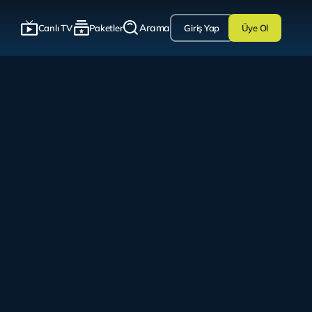
Arama
Canlı TV
Paketler
Giriş Yap
Üye Ol