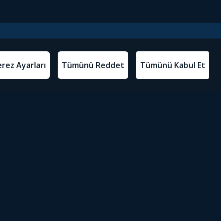
l Metinler
Tivibu’yu İndir
atma Metni
m Koşulları
Sosyal Medyada Tivibu
olitikası
yarları
Erişilebilirlik