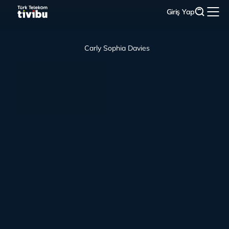
Giriş Yap
Carly Sophia Davies