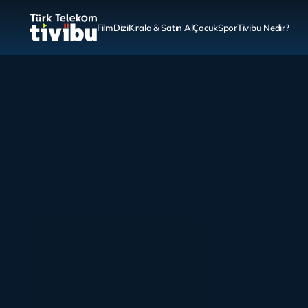
Film
Dizi
Kirala & Satın Al
Çocuk
Spor
Tivibu Nedir?