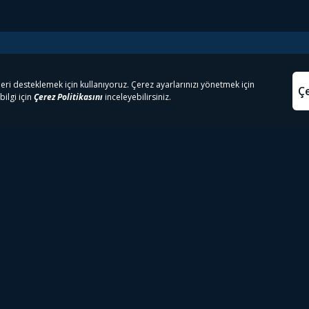
e Çıkanlar
Yasa
kesten Önce İzle | Dizi
Beacon 23 İzle
Aydınl
lı TV
Bullet Train İzle
Kullanı
m İzle
Spor İçerikleri
Çerez P
 Rookie İzle
Tivibu Spor Canlı İzle
Çerez A
 Walking Dead İzle
TRT1 Canlı İzle
ter İzle