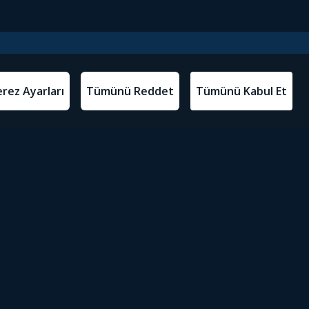
l Metinler
Tivibu’yu İndir
atma Metni
m Koşulları
Sosyal Medyada Tivibu
olitikası
yarları
Erişilebilirlik