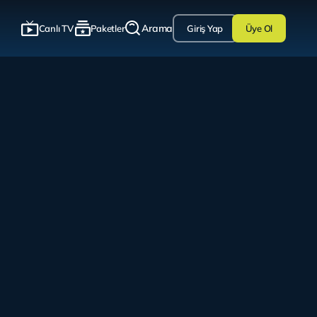
Arama
Canlı TV
Paketler
Giriş Yap
Üye Ol