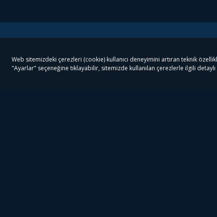
Tivibu
Tivibu Paketler
Ön
Tivibu Android TV
Tivibu GO Süper Paket
Her
Tivibu Nedir?
Tivibu GO Sinema Paketi
Can
Tivibu Kampanyaları
Tivibu Ev Süper Paket
Fil
Bize Ulaşın
Tivibu Ev Sinema Paketi
The
Destek
Tivibu Uydu Süper Paket
The
Ticari Tivibu
Tivibu Uydu Aile Paketi
Dex