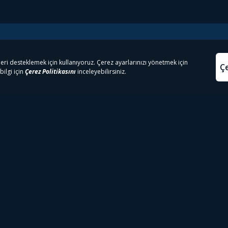
e Çıkanlar
Yasa
kesten Önce İzle | Dizi
Beacon 23 İzle
Aydınl
lı TV
Bullet Train İzle
Kullanı
m İzle
Spor İçerikleri
Çerez P
 Rookie İzle
Tivibu Spor Canlı İzle
Çerez A
 Walking Dead İzle
TRT1 Canlı İzle
ter İzle