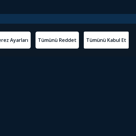
l Metinler
Tivibu’yu İndir
atma Metni
m Koşulları
Sosyal Medyada Tivibu
olitikası
yarları
Erişilebilirlik