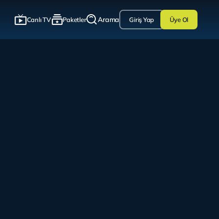
Arama
Canlı TV
Paketler
Giriş Yap
Üye Ol