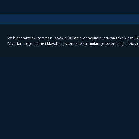
Tivibu
Tivibu Paketler
Ön
Tivibu Android TV
Tivibu GO Süper Paket
Her
Tivibu Nedir?
Tivibu GO Sinema Paketi
Can
Tivibu Kampanyaları
Tivibu Ev Süper Paket
Fil
Bize Ulaşın
Tivibu Ev Sinema Paketi
The
Destek
Tivibu Uydu Süper Paket
The
Ticari Tivibu
Tivibu Uydu Aile Paketi
Dex