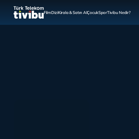
Film
Dizi
Kirala & Satın Al
Çocuk
Spor
Tivibu Nedir?