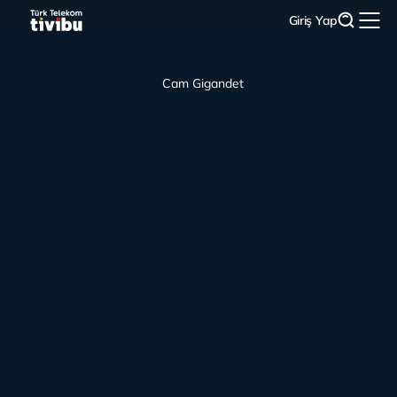
Giriş Yap
Cam Gigandet