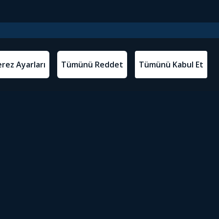
l Metinler
Tivibu’yu İndir
atma Metni
m Koşulları
Sosyal Medyada Tivibu
olitikası
yarları
Erişilebilirlik