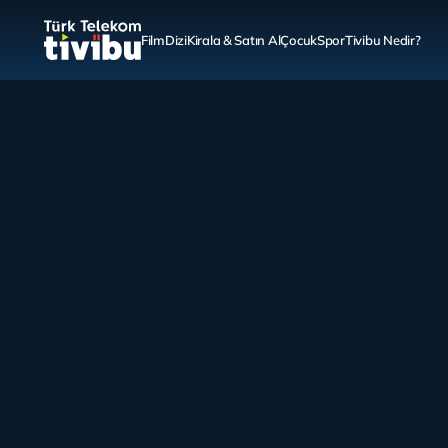
Film
Dizi
Kirala & Satın Al
Çocuk
Spor
Tivibu Nedir?