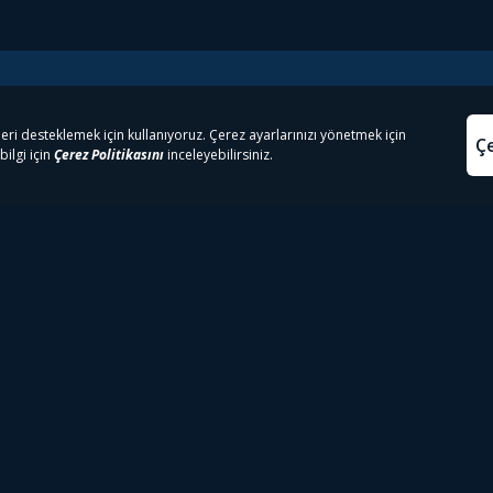
e Çıkanlar
Yasa
kesten Önce İzle | Dizi
Beacon 23 İzle
Aydınl
lı TV
Bullet Train İzle
Kullanı
m İzle
Spor İçerikleri
Çerez P
 Rookie İzle
Tivibu Spor Canlı İzle
Çerez A
 Walking Dead İzle
TRT1 Canlı İzle
ter İzle