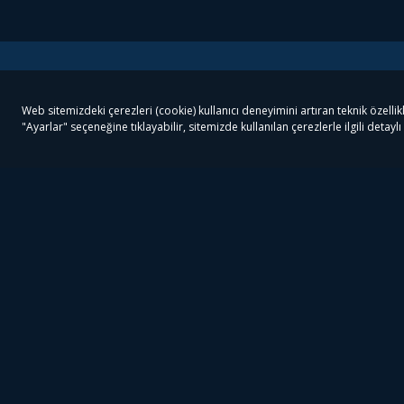
Tivibu
Tivibu Paketler
Ön
Tivibu Android TV
Tivibu GO Süper Paket
Her
Tivibu Nedir?
Tivibu GO Sinema Paketi
Can
Tivibu Kampanyaları
Tivibu Ev Süper Paket
Fil
Bize Ulaşın
Tivibu Ev Sinema Paketi
The
Destek
Tivibu Uydu Süper Paket
The
Ticari Tivibu
Tivibu Uydu Aile Paketi
Dex