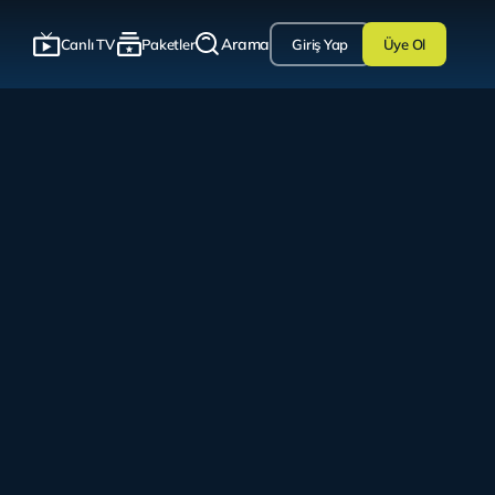
Arama
Canlı TV
Paketler
Giriş Yap
Üye Ol