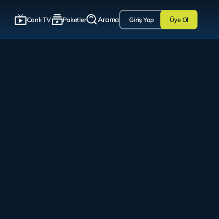
Arama
Canlı TV
Paketler
Giriş Yap
Üye Ol