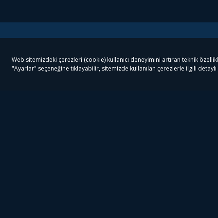
Tivibu
Tivibu Paketler
Ön
Tivibu Android TV
Tivibu GO Süper Paket
Her
Tivibu Nedir?
Tivibu GO Sinema Paketi
Can
Tivibu Kampanyaları
Tivibu Ev Süper Paket
Fil
Bize Ulaşın
Tivibu Ev Sinema Paketi
The
Destek
Tivibu Uydu Süper Paket
The
Ticari Tivibu
Tivibu Uydu Aile Paketi
Dex