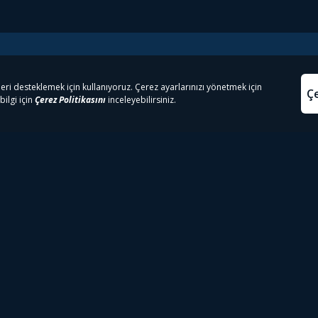
e Çıkanlar
Yasa
kesten Önce İzle | Dizi
Beacon 23 İzle
Aydınl
lı TV
Bullet Train İzle
Kullanı
m İzle
Spor İçerikleri
Çerez P
 Rookie İzle
Tivibu Spor Canlı İzle
Çerez A
 Walking Dead İzle
TRT1 Canlı İzle
ter İzle