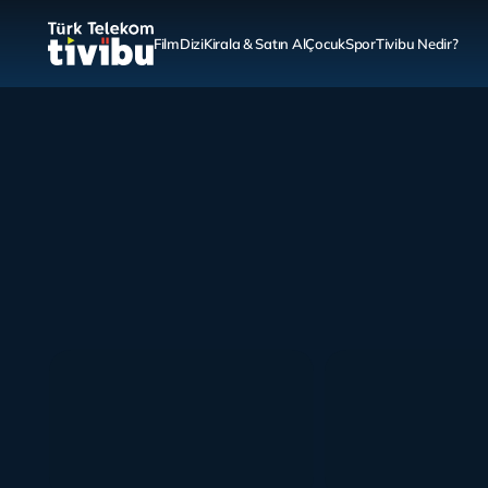
Film
Dizi
Kirala & Satın Al
Çocuk
Spor
Tivibu Nedir?