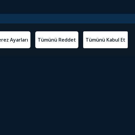
l Metinler
Tivibu’yu İndir
atma Metni
m Koşulları
Sosyal Medyada Tivibu
olitikası
yarları
Erişilebilirlik