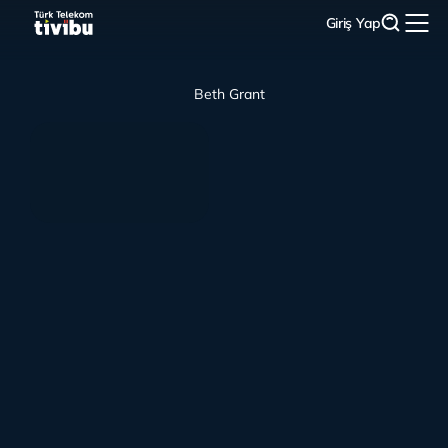
Giriş Yap
Beth Grant