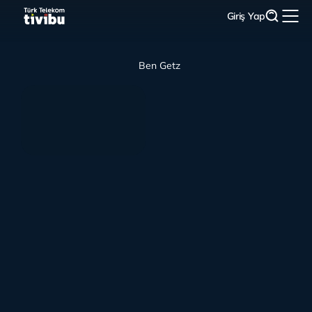
Giriş Yap
Ben Getz