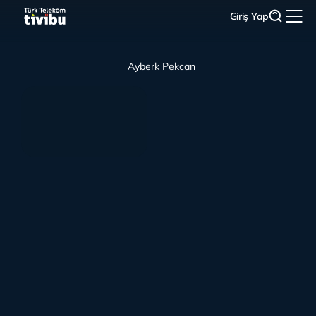
Giriş Yap
Ayberk Pekcan