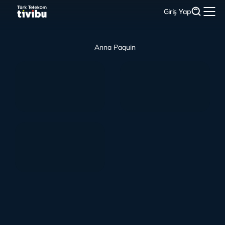
Giriş Yap
Anna Paquin