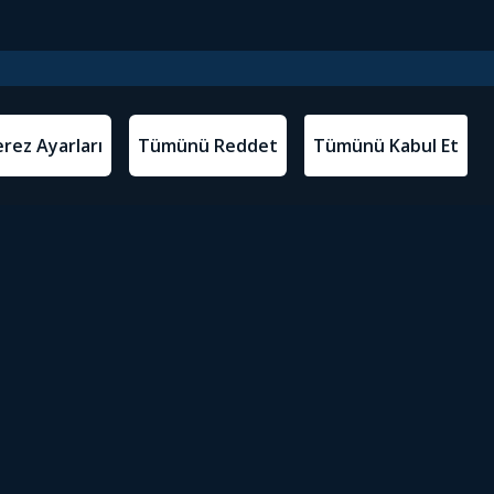
l Metinler
Tivibu’yu İndir
atma Metni
m Koşulları
Sosyal Medyada Tivibu
olitikası
yarları
Erişilebilirlik