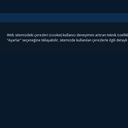
Tivibu
Tivibu Paketler
Ön
Tivibu Android TV
Tivibu GO Süper Paket
Her
Tivibu Nedir?
Tivibu GO Sinema Paketi
Can
Tivibu Kampanyaları
Tivibu Ev Süper Paket
Fil
Bize Ulaşın
Tivibu Ev Sinema Paketi
The
Destek
Tivibu Uydu Süper Paket
The
Ticari Tivibu
Tivibu Uydu Aile Paketi
Dex