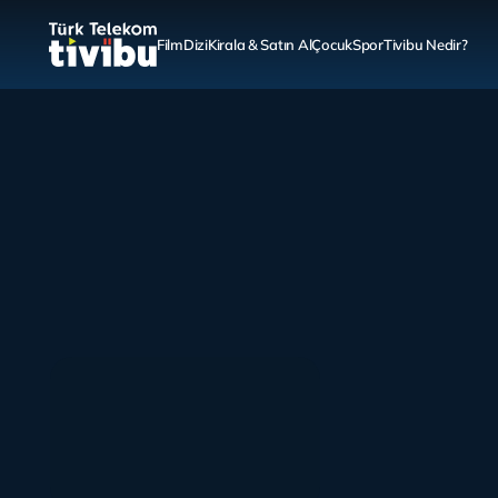
Film
Dizi
Kirala & Satın Al
Çocuk
Spor
Tivibu Nedir?