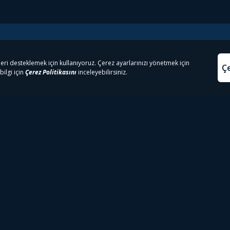
e Çıkanlar
Yasa
kesten Önce İzle | Dizi
Beacon 23 İzle
Aydınl
lı TV
Bullet Train İzle
Kullanı
m İzle
Spor İçerikleri
Çerez P
 Rookie İzle
Tivibu Spor Canlı İzle
Çerez A
 Walking Dead İzle
TRT1 Canlı İzle
ter İzle