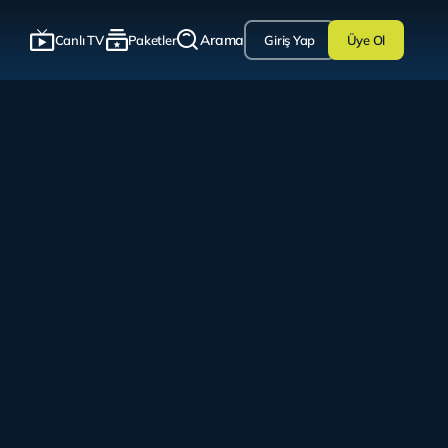
Arama
Canlı TV
Paketler
Giriş Yap
Üye Ol