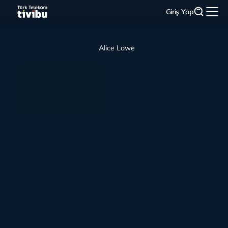
Giriş Yap
Alice Lowe