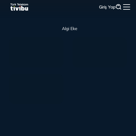
Giriş Yap
Algi Eke