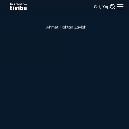
Giriş Yap
Ahmet Haktan Zavlak